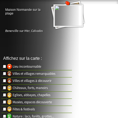
Maison Normande sur la
plage
Benerville-sur-Mer
,
Calvados
Affichez sur la carte :
Lieu incontournable
Villes et villages remarquables
Villes et villages à découvrir
Châteaux, forts, manoirs
Eglises, abbayes, chapelles
Musées, espaces découverte
Fêtes & festivals
Nature : lacs, forêts, grottes...