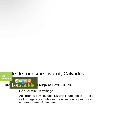
Guide de tourisme Livarot, Calvados
Livarot, 14140
Calvados (14), Pays d'Auge et Côte Fleurie
De quoi faire un fromage
Au cœur du pays d'Auge,
Livarot
fleure bon le terroir et
ce fromage à la croûte orange et au goût si prononcé
auquel il a donné son nom...
Calvados, Pommeau et cidre comptent également parmi